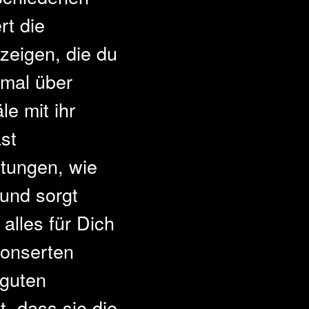
rt die
zeigen, die du
nmal über
e mit ihr
st
tungen, wie
 und sorgt
 alles für Dich
ponserten
 guten
t, dass sie die