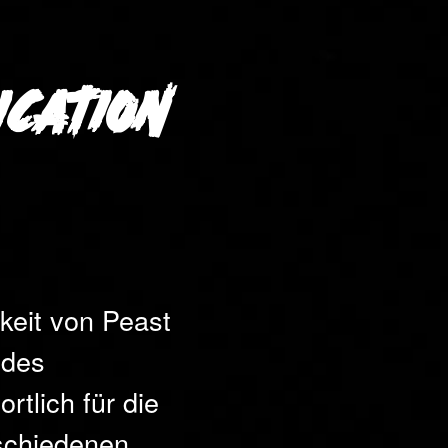
ication
hkeit von Peast
 des
rtlich für die
schiedenen