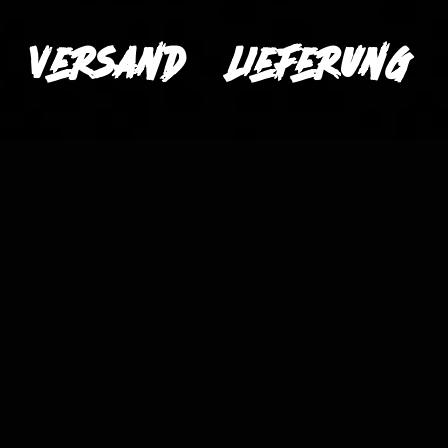
Versand & Lieferung
Lieferung / Versandkosten
Die Lieferung unserer Produkte erfolgt mit der
österreichischen Post.
Österreich € 4,24 (exkl. Mwst) (Versandkostenfrei ab
einem Bestellwert von € 40,-)
Deutschland, Kroatien, Polen, Slowakei, Slowenien,
Tschechische Republik,
Ungarn € 6,39 (exkl. Mwst) (Versandkostenfrei ab
einem Bestellwert von € 40,-)
Belgien, Dänemark, Italien, Niederlande € 10,02 (exkl.