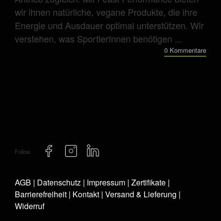
wir ihnen natürliche, vegane Produkte, die ihre
Energie und Ausdauer optimal unterstützen. Wir
verstehen, was SportlerInnen benötigen ...
0 Kommentare
Follow
AGB
|
Datenschutz
|
Impressum
|
Zertifikate
|
Barrierefreiheit
|
Kontakt
|
Versand & Lieferung
|
Widerruf