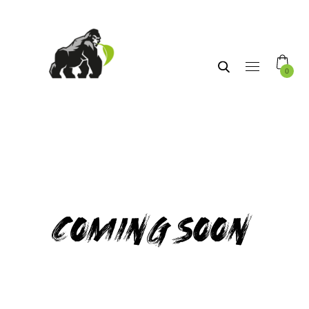
0
coming soon.